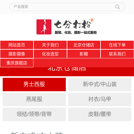
网站首页
关于我们
北京仓储店
在线下单
摄影摄像
化妆造型
影棚
联系我们
重庆旗舰店
北京仓储店
男士西服
新中式/中山装
燕尾服
衬衣/马甲
领结/领带/背带
皮鞋/腰带