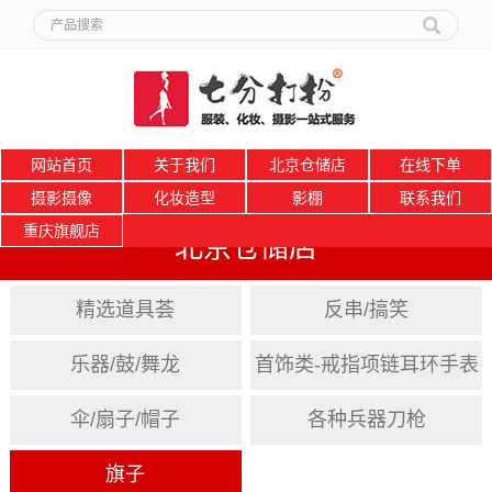
网站首页
关于我们
北京仓储店
在线下单
摄影摄像
化妆造型
影棚
联系我们
重庆旗舰店
北京仓储店
精选道具荟
反串/搞笑
乐器/鼓/舞龙
首饰类-戒指项链耳环手表
伞/扇子/帽子
各种兵器刀枪
旗子