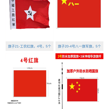
旗子21-工农红旗，4号，5个
旗子20-4号八一旗军旗，5个