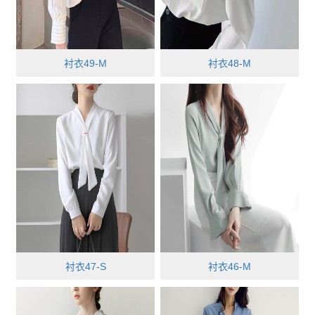
衬衣49-M
衬衣48-M
衬衣47-S
衬衣46-M