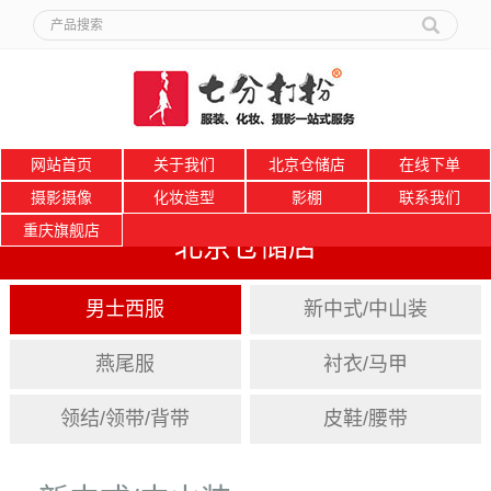
网站首页
关于我们
北京仓储店
在线下单
摄影摄像
化妆造型
影棚
联系我们
重庆旗舰店
北京仓储店
男士西服
新中式/中山装
燕尾服
衬衣/马甲
领结/领带/背带
皮鞋/腰带