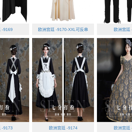
-9169
欧洲宫廷 -9170-XXL可反串
欧洲宫廷 -
-9173
欧洲宫廷 -9174
欧洲宫廷 -