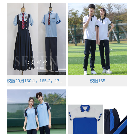
校服20男160-1，165-2，170-5，175···
校服165