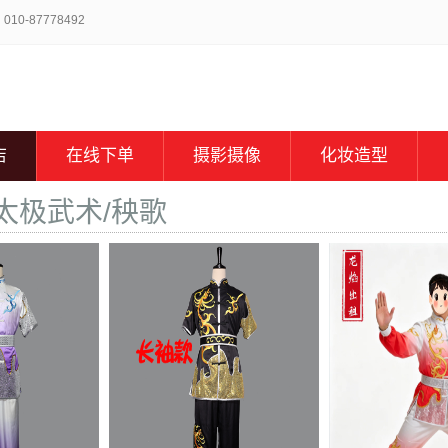
-87778492
店
在线下单
摄影摄像
化妆造型
太极武术/秧歌