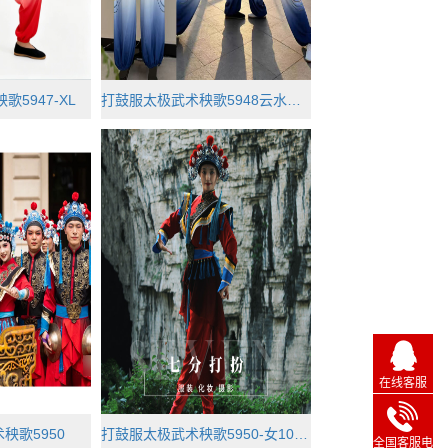
5947-XL
打鼓服太极武术秧歌5948云水赋11套···
在线客服
秧歌5950
打鼓服太极武术秧歌5950-女10套S1 ···
全国客服电