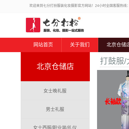
欢迎来到七分打扮服装化妆摄影官方网站！24小时全国客服热线：010
网站首页
关于我们
北京仓储
打鼓服/
北京仓储店
女士晚礼服
男士礼服
女士西服/职业装/礼仪