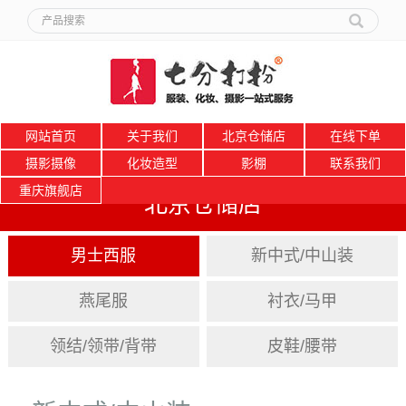
网站首页
关于我们
北京仓储店
在线下单
摄影摄像
化妆造型
影棚
联系我们
重庆旗舰店
北京仓储店
男士西服
新中式/中山装
燕尾服
衬衣/马甲
领结/领带/背带
皮鞋/腰带