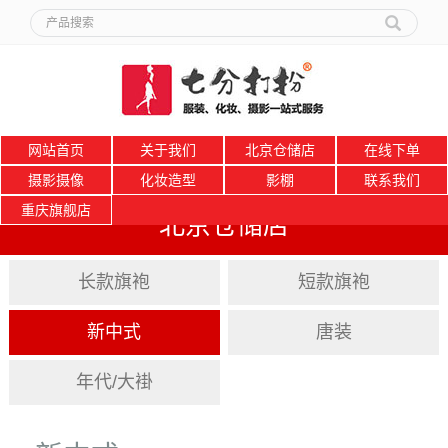
网站首页
关于我们
北京仓储店
在线下单
摄影摄像
化妆造型
影棚
联系我们
重庆旗舰店
北京仓储店
长款旗袍
短款旗袍
新中式
唐装
年代/大褂