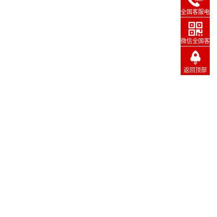
全国客服电
话
微信全国客
服
返回顶部