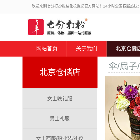
欢迎来到七分打扮服装化妆摄影官方网站！24小时全国客服热线：010
网站首页
关于我们
北京仓储
伞/扇子
北京仓储店
女士晚礼服
男士礼服
女士西服/职业装/礼仪