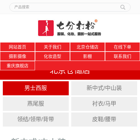
网站首页
关于我们
北京仓储店
在线下单
摄影摄像
化妆造型
影棚
联系我们
重庆旗舰店
北京仓储店
男士西服
新中式/中山装
燕尾服
衬衣/马甲
领结/领带/背带
皮鞋/腰带