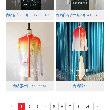
合唱衬衣，10件，170×2 180×4 19···
合唱白衬衣带钻20件41-3 42-5 43-5···
合唱服3件L XXL XXXL
合唱服XL
首
<<
1
2
3
4
5
6
7
8
1/8
>>
末
页
页