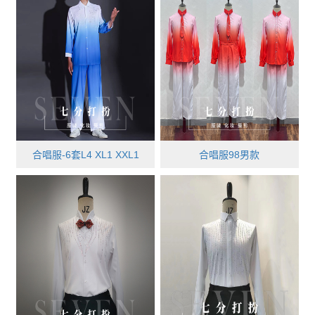
合唱服-6套L4 XL1 XXL1
合唱服98男款