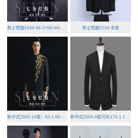
男士西服2434-56-2+58+60-2+64+66
男士西服2118-多套
新中式2503-10套：62-1 60-2 58-···
新中式2504-8套可补175-1 180-2 18···