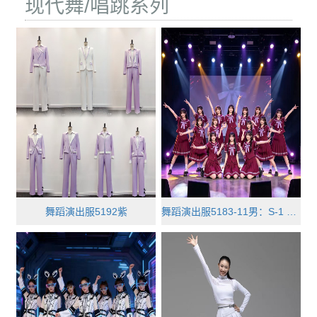
现代舞/唱跳系列
舞蹈演出服5192紫
舞蹈演出服5183-11男：S-1 M-2 L-···