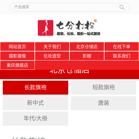
网站首页
关于我们
北京仓储店
在线下单
摄影摄像
化妆造型
影棚
联系我们
重庆旗舰店
北京仓储店
长款旗袍
短款旗袍
新中式
唐装
年代/大褂