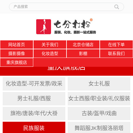
网站首页
关于我们
北京仓储店
在线下单
摄影摄像
化妆造型
影棚
联系我们
重庆旗舰店
重庆旗舰店
化妆造型-可开发票/政采
女士礼服
男士礼服/西服
女士西服/职业装/礼仪服装
旗袍/唐装/年代/大褂
古装/盔甲/戏曲
民族服装
舞蹈服JK制服洛丽塔