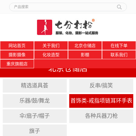
网站首页
关于我们
北京仓储店
在线下单
摄影摄像
化妆造型
影棚
联系我们
重庆旗舰店
北京仓储店
精选道具荟
反串/搞笑
乐器/鼓/舞龙
首饰类-戒指项链耳环手表
伞/扇子/帽子
各种兵器刀枪
旗子