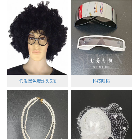
假发黑色爆炸头5顶
科技眼镜