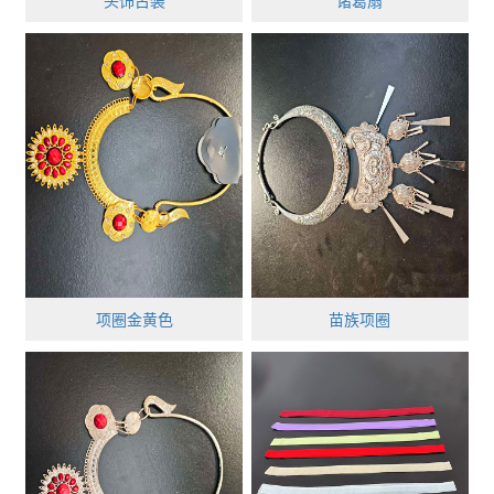
头饰古装
诸葛扇
项圈金黄色
苗族项圈