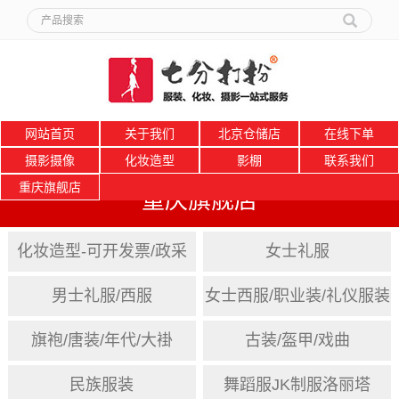
网站首页
关于我们
北京仓储店
在线下单
摄影摄像
化妆造型
影棚
联系我们
重庆旗舰店
重庆旗舰店
化妆造型-可开发票/政采
女士礼服
男士礼服/西服
女士西服/职业装/礼仪服装
旗袍/唐装/年代/大褂
古装/盔甲/戏曲
民族服装
舞蹈服JK制服洛丽塔