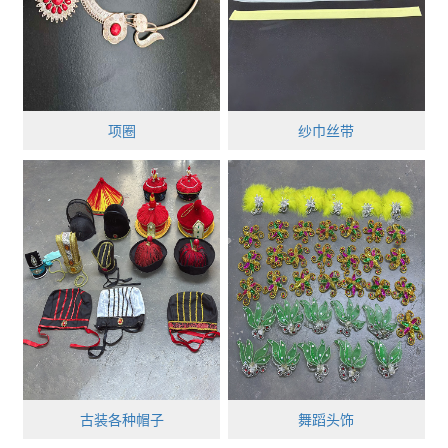
项圈
纱巾丝带
古装各种帽子
舞蹈头饰