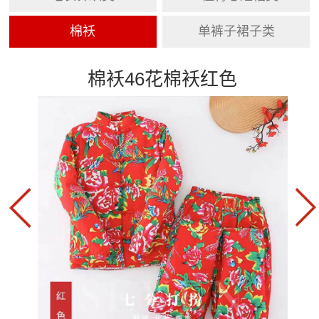
棉袄
单裤子裙子类
棉袄46花棉袄红色