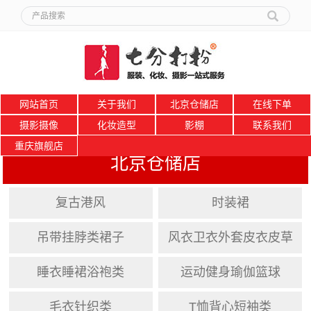
网站首页
关于我们
北京仓储店
在线下单
摄影摄像
化妆造型
影棚
联系我们
重庆旗舰店
北京仓储店
复古港风
时装裙
吊带挂脖类裙子
风衣卫衣外套皮衣皮草
睡衣睡裙浴袍类
运动健身瑜伽篮球
毛衣针织类
T恤背心短袖类