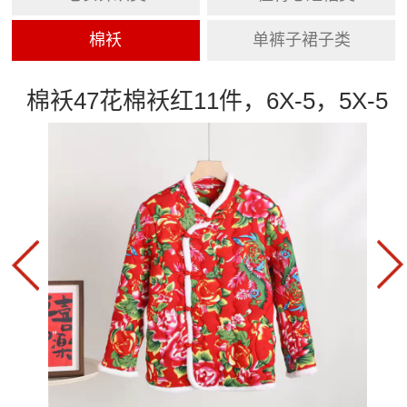
棉袄
单裤子裙子类
棉袄47花棉袄红11件，6X-5，5X-5