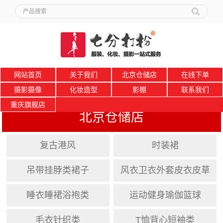
网站首页
关于我们
北京仓储店
在线下单
摄影摄像
化妆造型
影棚
联系我们
重庆旗舰店
北京仓储店
复古港风
时装裙
吊带挂脖类裙子
风衣卫衣外套皮衣皮草
睡衣睡裙浴袍类
运动健身瑜伽篮球
毛衣针织类
T恤背心短袖类