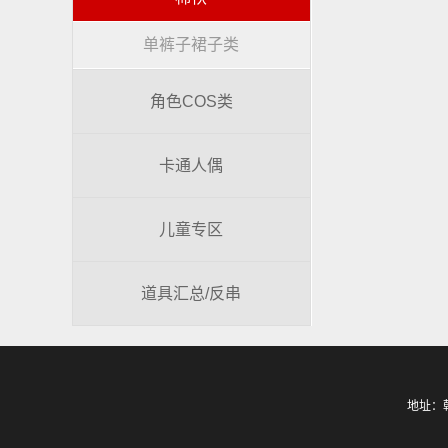
单裤子裙子类
角色COS类
卡通人偶
儿童专区
道具汇总/反串
地址：朝