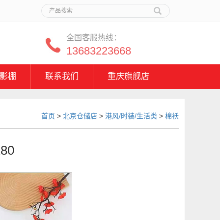
全国客服热线：
13683223668
影棚
联系我们
重庆旗舰店
首页
>
北京仓储店
>
港风/时装/生活类
>
棉袄
80