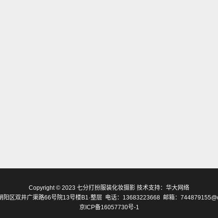
Copyright © 2023 七分打扮服装化妆摄影 技术支持：
华大网络
阳区双井广渠路66号院13号楼B1·整层 电话：13683223668 邮箱：744879155@q
京ICP备16057730号-1