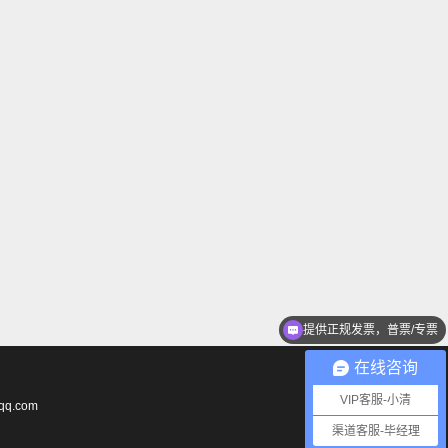
提供正规发票，普票/专票
公司业务渠道合作优惠
在线咨询
VIP客服-小清
q.com
渠道客服-毕经理