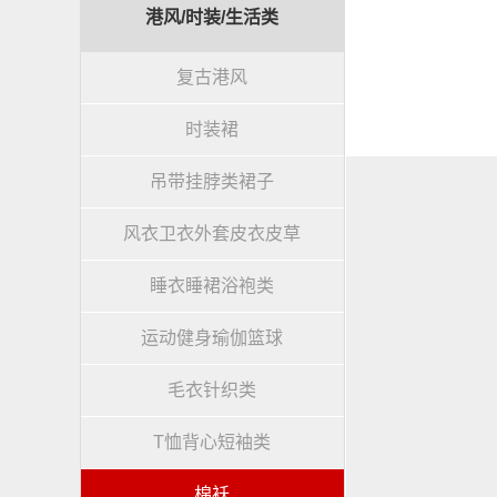
港风/时装/生活类
复古港风
时装裙
吊带挂脖类裙子
风衣卫衣外套皮衣皮草
睡衣睡裙浴袍类
运动健身瑜伽篮球
毛衣针织类
T恤背心短袖类
棉袄