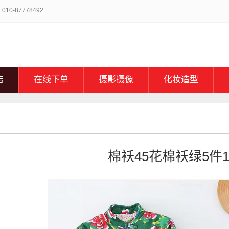
-87778492
店
在线下单
摄影摄像
化妆造型
棉袄45花棉袄绿5件1