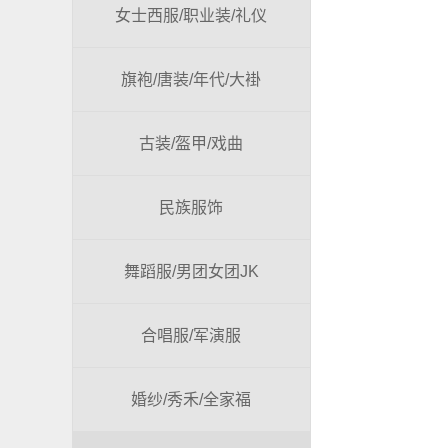
女士西服/职业装/礼仪
旗袍/唐装/年代/大褂
古装/盔甲/戏曲
民族服饰
舞蹈服/男团女团JK
合唱服/军演服
婚纱/秀禾/全家福