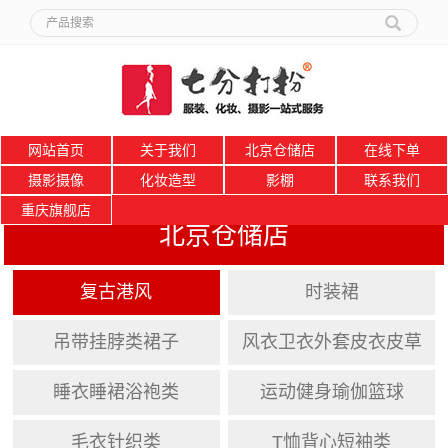
网站首页
关于我们
北京仓储店
在线下单
摄影摄像
化妆造型
影棚
联系我们
重庆旗舰店
北京仓储店
复古港风
时装裙
吊带挂脖类裙子
风衣卫衣外套皮衣皮草
睡衣睡裙浴袍类
运动健身瑜伽篮球
毛衣针织类
T恤背心短袖类