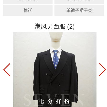
棉袄
单裤子裙子类
港风男西服 (2)