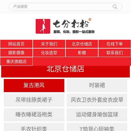
网站首页
关于我们
北京仓储店
在线下单
摄影摄像
化妆造型
影棚
联系我们
重庆旗舰店
北京仓储店
复古港风
时装裙
吊带挂脖类裙子
风衣卫衣外套皮衣皮草
睡衣睡裙浴袍类
运动健身瑜伽篮球
毛衣针织类
T恤背心短袖类