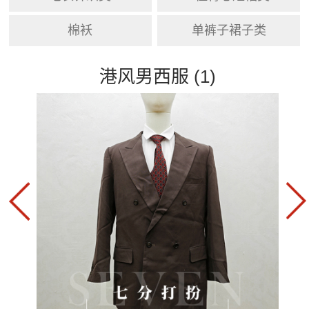
棉袄
单裤子裙子类
港风男西服 (1)