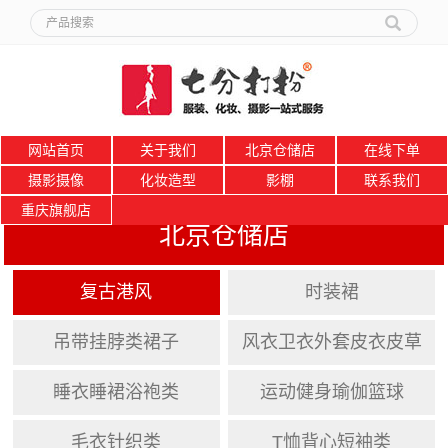
网站首页
关于我们
北京仓储店
在线下单
摄影摄像
化妆造型
影棚
联系我们
重庆旗舰店
北京仓储店
复古港风
时装裙
吊带挂脖类裙子
风衣卫衣外套皮衣皮草
睡衣睡裙浴袍类
运动健身瑜伽篮球
毛衣针织类
T恤背心短袖类