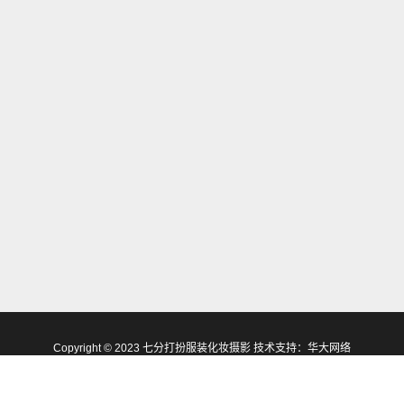
Copyright © 2023 七分打扮服装化妆摄影 技术支持：
华大网络
阳区双井广渠路66号院13号楼B1·整层 电话：13683223668 邮箱：744879155@q
京ICP备16057730号-1