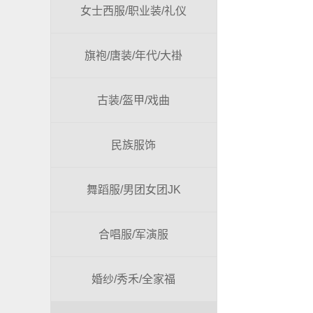
女士西服/职业装/礼仪
旗袍/唐装/年代/大褂
古装/盔甲/戏曲
民族服饰
舞蹈服/男团女团JK
合唱服/军演服
婚纱/秀禾/全家福