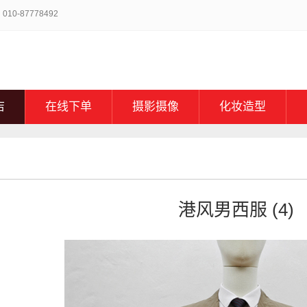
-87778492
店
在线下单
摄影摄像
化妆造型
港风男西服 (4)