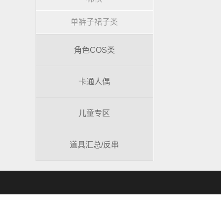
单裤子裙子类
角色COS类
卡通人偶
儿童专区
道具汇总/反串
地址：朝