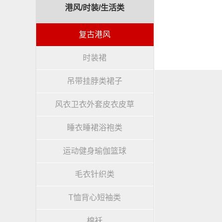
港风/时装/生活类
复古港风
时装裙
吊带挂脖类裙子
风衣卫衣外套皮衣皮草
睡衣睡裙浴袍类
运动健身瑜伽篮球
毛衣针织类
T恤背心短袖类
棉袄