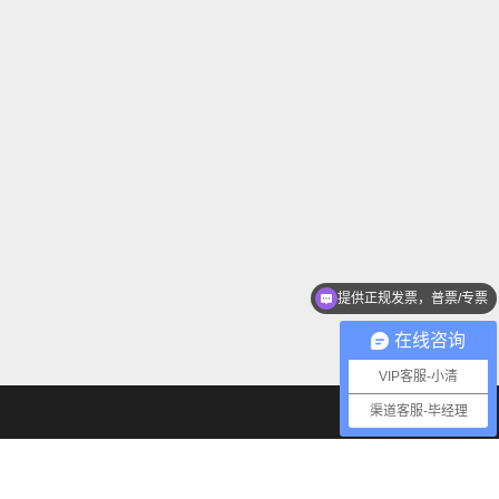
提供正规发票，普票/专票
在线咨询
VIP客服-小清
渠道客服-毕经理
q.com