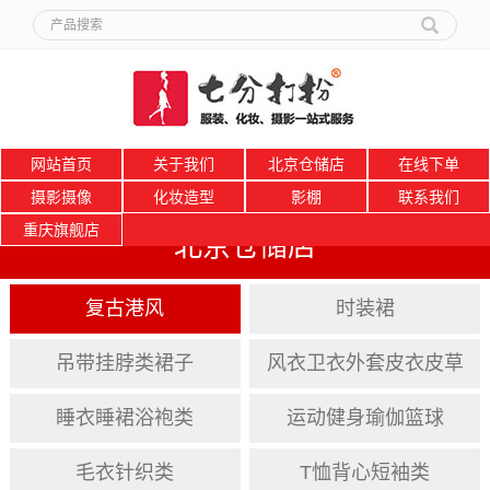
网站首页
关于我们
北京仓储店
在线下单
摄影摄像
化妆造型
影棚
联系我们
重庆旗舰店
北京仓储店
复古港风
时装裙
吊带挂脖类裙子
风衣卫衣外套皮衣皮草
睡衣睡裙浴袍类
运动健身瑜伽篮球
毛衣针织类
T恤背心短袖类