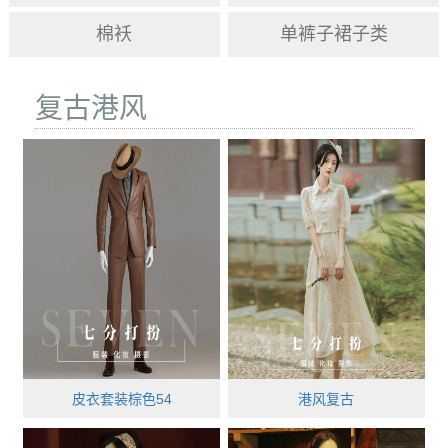
棉袄
单裤子裙子类
复古港风
皮衣套装棕色54
港风复古