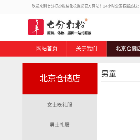
欢迎来到七分打扮服装化妆摄影官方网站！24小时全国客服热线：010
网站首页
关于我们
北京仓储
男童
北京仓储店
女士晚礼服
男士礼服