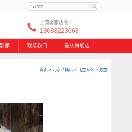
全国客服热线：
13683223668
影棚
联系我们
重庆旗舰店
首页
>
北京仓储店
>
儿童专区
>
男童