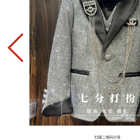
扫描二维码分享