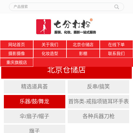
网站首页
关于我们
北京仓储店
在线下单
摄影摄像
化妆造型
影棚
联系我们
重庆旗舰店
北京仓储店
精选道具荟
反串/搞笑
乐器/鼓/舞龙
首饰类-戒指项链耳环手表
伞/扇子/帽子
各种兵器刀枪
旗子