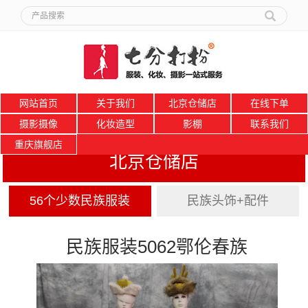
网站首页
关于我们
北京仓储店
在线下单
摄影摄像
化妆造型
影棚
联系我们
重庆旗舰店
北京仓储店
56个少数民族服装
民族头饰+配件
民族服装5062鄂伦春族