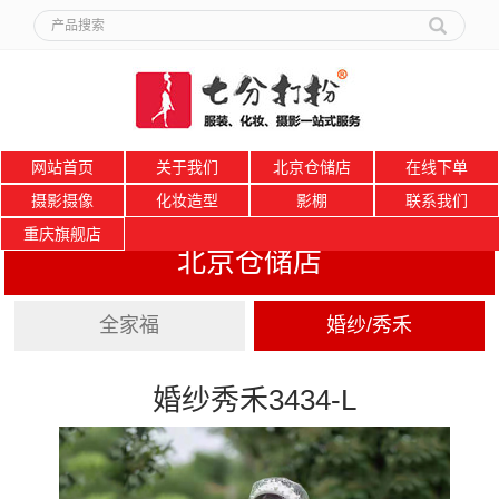
网站首页
关于我们
北京仓储店
在线下单
摄影摄像
化妆造型
影棚
联系我们
重庆旗舰店
北京仓储店
全家福
婚纱/秀禾
婚纱秀禾3434-L