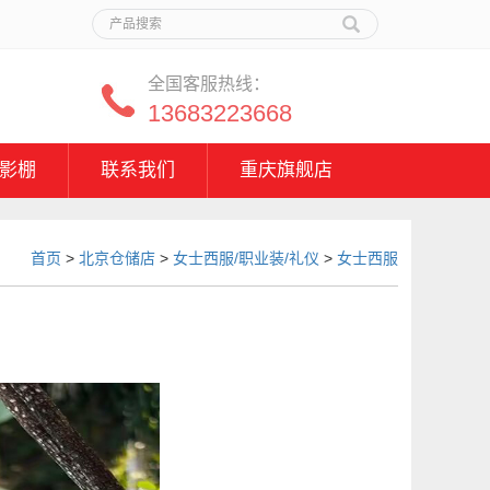
全国客服热线：
13683223668
影棚
联系我们
重庆旗舰店
首页
>
北京仓储店
>
女士西服/职业装/礼仪
>
女士西服