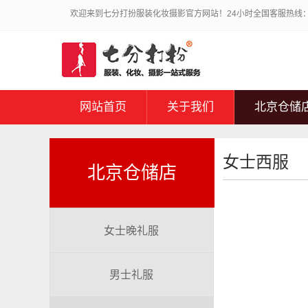
欢迎来到七分打扮服装化妆摄影官方网站！24小时全国客服热线：010
网站首页
关于我们
北京仓储
女士西服
北京仓储店
女士晚礼服
男士礼服