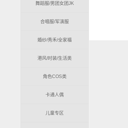
舞蹈服/男团女团JK
合唱服/军演服
婚纱/秀禾/全家福
港风/时装/生活类
角色COS类
卡通人偶
儿童专区