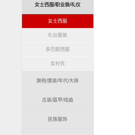
女士西服/职业装/礼仪
女士西服
礼仪服装
多巴胺西服
女衬衣
旗袍/唐装/年代/大褂
古装/盔甲/戏曲
民族服饰