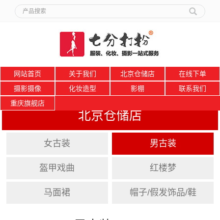
网站首页
关于我们
北京仓储店
在线下单
摄影摄像
化妆造型
影棚
联系我们
重庆旗舰店
北京仓储店
女古装
男古装
盔甲戏曲
红楼梦
马面裙
帽子/假发饰品/鞋