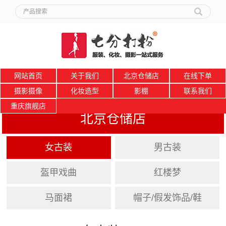
网站首页
关于我们
北京仓储店
在线下单
摄影摄像
化妆造型
影棚
联系我们
重庆旗舰店
北京仓储店
女古装
男古装
盔甲戏曲
红楼梦
马面裙
帽子/假发饰品/鞋