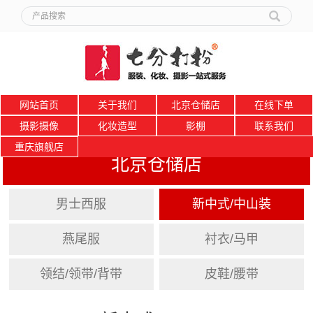
网站首页
关于我们
北京仓储店
在线下单
摄影摄像
化妆造型
影棚
联系我们
重庆旗舰店
北京仓储店
男士西服
新中式/中山装
燕尾服
衬衣/马甲
领结/领带/背带
皮鞋/腰带