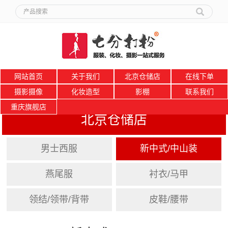
网站首页
关于我们
北京仓储店
在线下单
摄影摄像
化妆造型
影棚
联系我们
重庆旗舰店
北京仓储店
男士西服
新中式/中山装
燕尾服
衬衣/马甲
领结/领带/背带
皮鞋/腰带