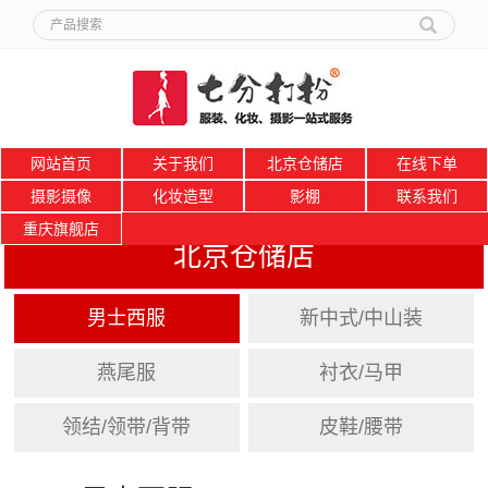
网站首页
关于我们
北京仓储店
在线下单
摄影摄像
化妆造型
影棚
联系我们
重庆旗舰店
北京仓储店
男士西服
新中式/中山装
燕尾服
衬衣/马甲
领结/领带/背带
皮鞋/腰带