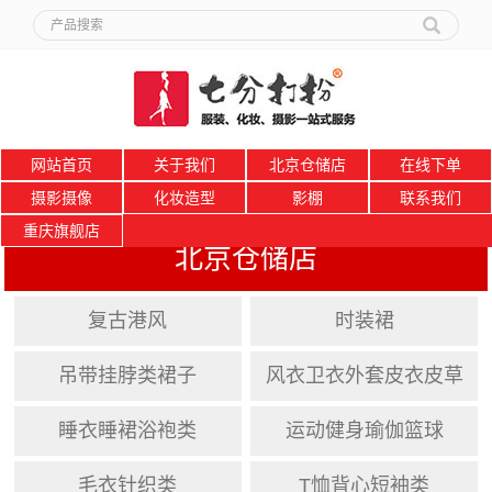
网站首页
关于我们
北京仓储店
在线下单
摄影摄像
化妆造型
影棚
联系我们
重庆旗舰店
北京仓储店
复古港风
时装裙
吊带挂脖类裙子
风衣卫衣外套皮衣皮草
睡衣睡裙浴袍类
运动健身瑜伽篮球
毛衣针织类
T恤背心短袖类