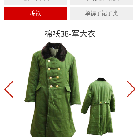
棉袄
单裤子裙子类
棉袄38-军大衣