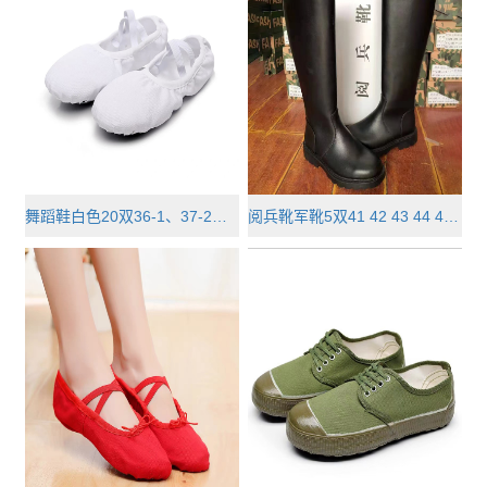
舞蹈鞋白色20双36-1、37-2、38-5、···
阅兵靴军靴5双41 42 43 44 45各一双···