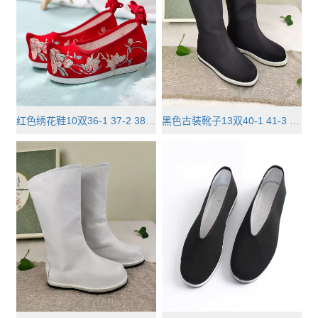
红色绣花鞋10双36-1 37-2 38-3 39-···
黑色古装靴子13双40-1 41-3 42-3 4···