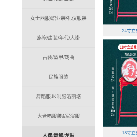
女士西服/职业装/礼仪服装
24寸
旗袍/唐装/年代/大褂
古装/盔甲/戏曲
民族服装
舞蹈服JK制服洛丽塔
大合唱服装&军演服
18寸
人偶/舞狮/龙鼓