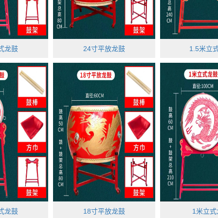
立式龙鼓
24寸平放龙鼓
1.5米立
立式龙鼓
18寸平放龙鼓
1米立式