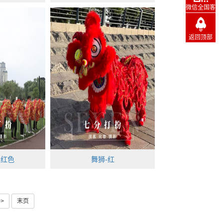
微信全国客
服
返回顶部
人红色
舞狮-红
>>
末页