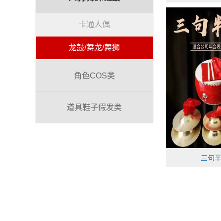
卡通人偶
龙鼓/舞龙/舞狮
角色COS类
道具鞋子假发类
三句