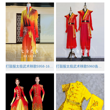
打鼓服太极武术秧歌5958-16套S1 M3···
打鼓服太极武术秧歌5960各一半-女款···