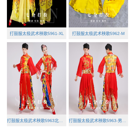
打鼓服太极武术秧歌5961-XL
打鼓服太极武术秧歌5962-M
打鼓服太极武术秧歌5963北京6男10女···
打鼓服太极武术秧歌5963-男款2尺6