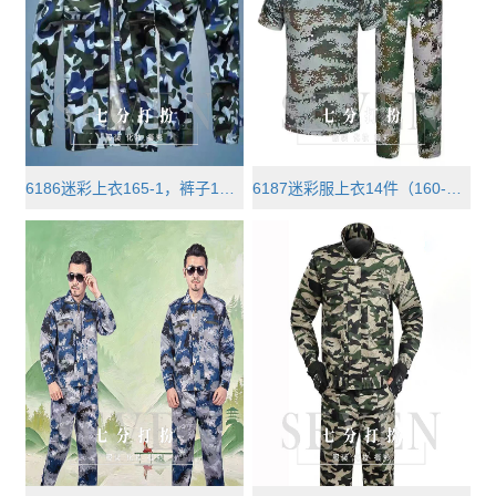
6186迷彩上衣165-1，裤子165-1、18···
6187迷彩服上衣14件（160-1.170-12···