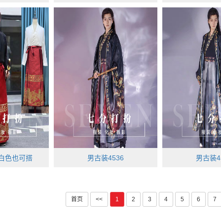
1白色也可搭
男古装4536
男古装4
首页
<<
1
2
3
4
5
6
7