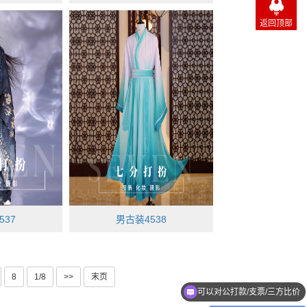
返回顶部
537
男古装4538
8
1/8
>>
末页
可以对公打款/支票/三方比价