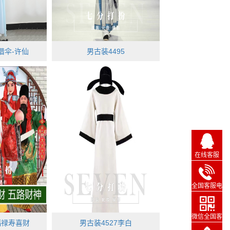
-借伞-许仙
男古装4495
在线客服
全国客服电
话
微信全国客
福禄寿喜财
男古装4527李白
服