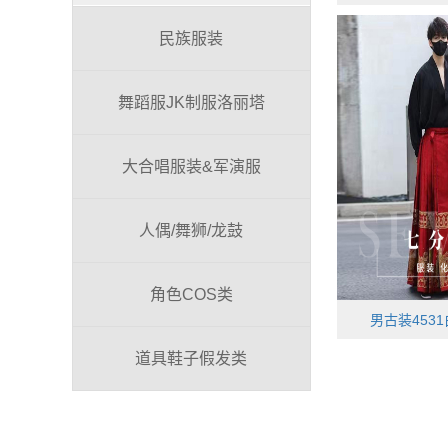
民族服装
舞蹈服JK制服洛丽塔
大合唱服装&军演服
人偶/舞狮/龙鼓
角色COS类
男古装453
道具鞋子假发类