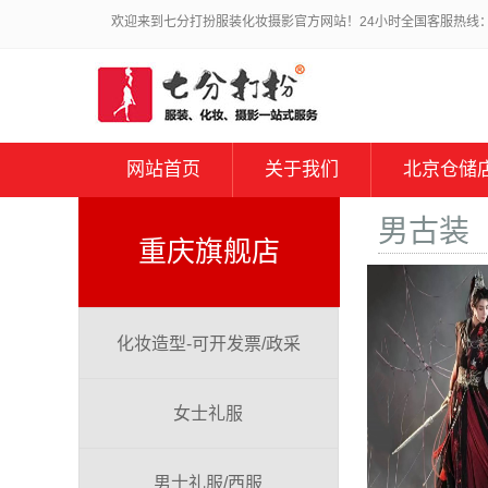
欢迎来到七分打扮服装化妆摄影官方网站！24小时全国客服热线：010
网站首页
关于我们
北京仓储
男古装
重庆旗舰店
化妆造型-可开发票/政采
女士礼服
男士礼服/西服