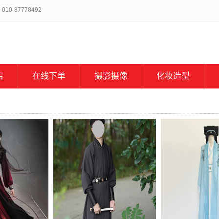
-87778492
店
在线下单
摄影摄像
化妆造型