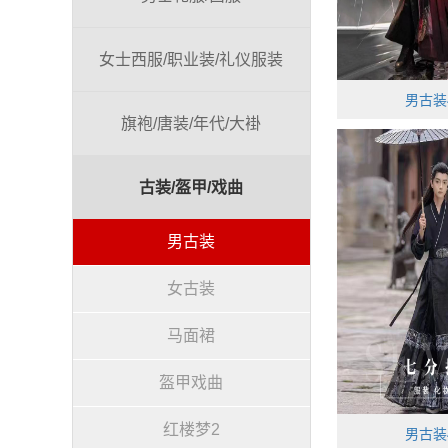
女士西服/职业装/礼仪服装
男古装4
旗袍/唐装/年代/大褂
古装/盔甲/戏曲
男古装
女古装
马面裙
盔甲戏曲
红楼梦2
男古装4