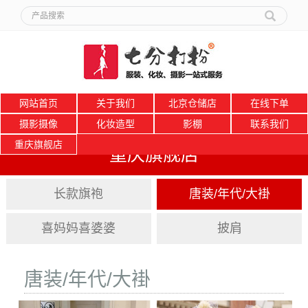
网站首页
关于我们
北京仓储店
在线下单
摄影摄像
化妆造型
影棚
联系我们
重庆旗舰店
重庆旗舰店
长款旗袍
唐装/年代/大褂
喜妈妈喜婆婆
披肩
唐装/年代/大褂