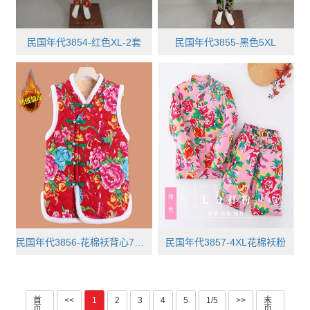
民国年代3854-红色XL-2套
民国年代3855-黑色5XL
民国年代3856-花棉袄背心7件4XL-1 ···
民国年代3857-4XL花棉袄粉
首
<<
1
2
3
4
5
1/5
>>
末
页
页