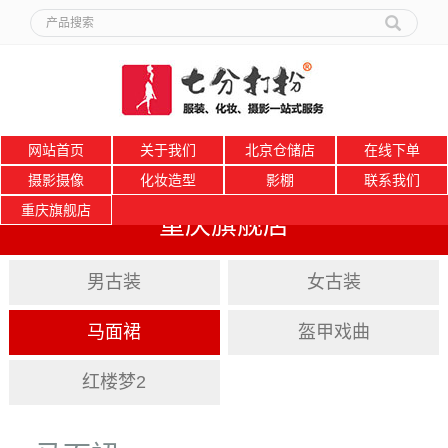
网站首页
关于我们
北京仓储店
在线下单
摄影摄像
化妆造型
影棚
联系我们
重庆旗舰店
重庆旗舰店
男古装
女古装
马面裙
盔甲戏曲
红楼梦2