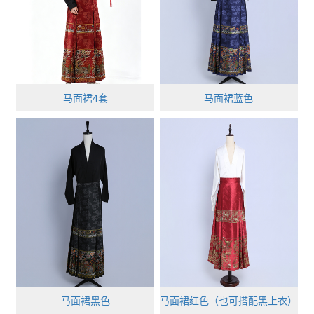
马面裙4套
马面裙蓝色
马面裙黑色
马面裙红色（也可搭配黑上衣）