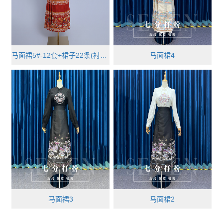
马面裙5#-12套+裙子22条(衬衣尺码）···
马面裙4
马面裙3
马面裙2