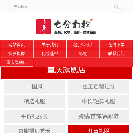
网站首页
关于我们
北京仓储店
在线下单
摄影摄像
化妆造型
影棚
联系我们
重庆旗舰店
重庆旗舰店
中国风
重工定制礼服
精选礼服
中长/短款礼服
平价礼服区
胸贴/首饰/高跟鞋
喜服婚纱秀禾
儿童礼服