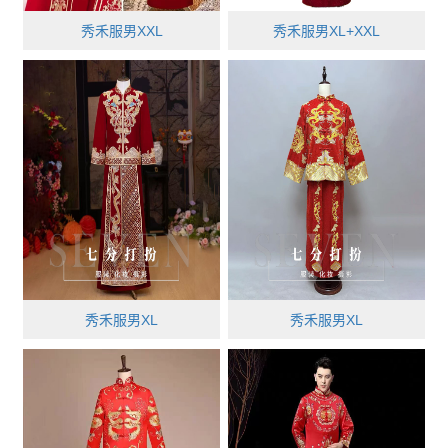
秀禾服男XXL
秀禾服男XL+XXL
秀禾服男XL
秀禾服男XL