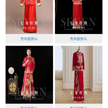
秀禾服男XL
秀禾服男XL