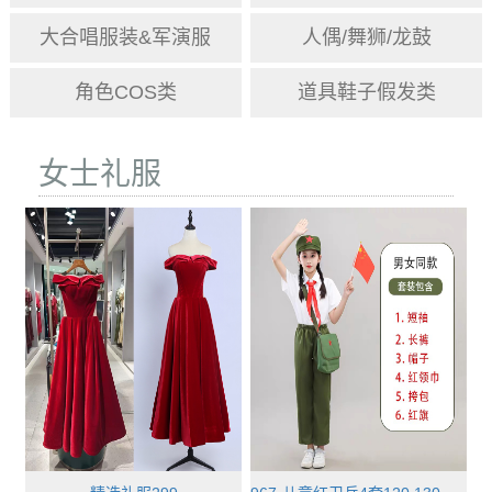
大合唱服装&军演服
人偶/舞狮/龙鼓
角色COS类
道具鞋子假发类
女士礼服