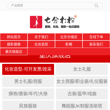
网站首页
关于我们
北京仓储店
在线下单
摄影摄像
化妆造型
影棚
联系我们
重庆旗舰店
重庆旗舰店
化妆造型-可开发票/政采
女士礼服
男士礼服/西服
女士西服/职业装/礼仪服装
旗袍/唐装/年代/大褂
古装/盔甲/戏曲
民族服装
舞蹈服JK制服洛丽塔