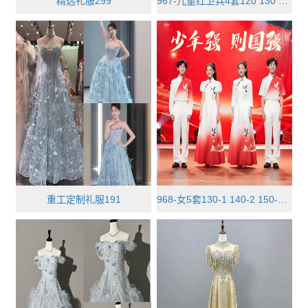
精选礼服299
967-儿童红卫兵4套120 130 140 150···
重工定制礼服191
968-女5套130-1 140-2 150-2 男5套···