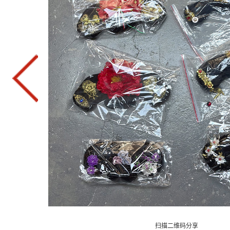
扫描二维码分享