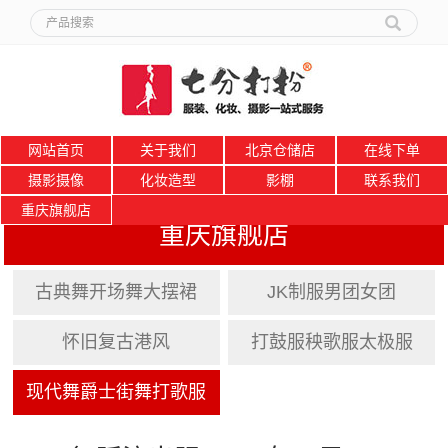
网站首页
关于我们
北京仓储店
在线下单
摄影摄像
化妆造型
影棚
联系我们
重庆旗舰店
重庆旗舰店
古典舞开场舞大摆裙
JK制服男团女团
怀旧复古港风
打鼓服秧歌服太极服
现代舞爵士街舞打歌服