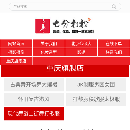
网站首页
关于我们
北京仓储店
在线下单
摄影摄像
化妆造型
影棚
联系我们
重庆旗舰店
重庆旗舰店
古典舞开场舞大摆裙
JK制服男团女团
怀旧复古港风
打鼓服秧歌服太极服
现代舞爵士街舞打歌服