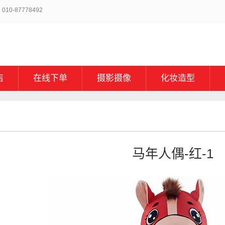
-87778492
店
在线下单
摄影摄像
化妆造型
马年人偶-红-1