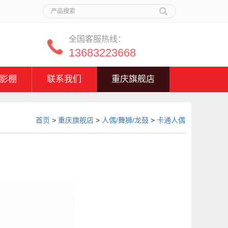
全国客服热线：
13683223668
影棚
联系我们
重庆旗舰店
首页
>
重庆旗舰店
>
人偶/舞狮/龙鼓
>
卡通人偶